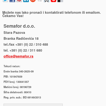
Možete nas lako pronaći i kontaktirati telefonom ili emailom.
Čekamo Vas!
Semafor d.o.o.
Stara Pazova
Branka Radičevića 18
tel./fax +381 (0) 22 / 310 488
tel. +381 (0) 22 / 311 680
office@semafor.rs
Tekući račun:
Erste banka 340-2625-09
PIB: 101947659
PDV broj: 130041357
Matični broj: 08196729
Šifra delatnosti: 80410
Reg. priv. sub.: BD 69149/2013