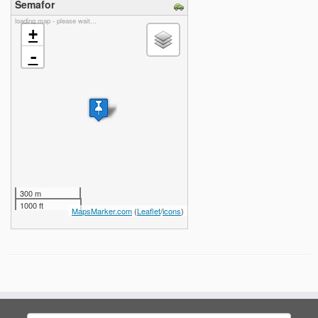
Semafor
loading map - please wait...
+
-
300 m
1000 ft
MapsMarker.com
(
Leaflet
/
icons
)