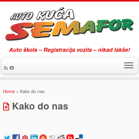
Auto škola – Registracija vozila – nikad lakše!
Skip
to
Home
»
Kako do nas
content
Kako do nas