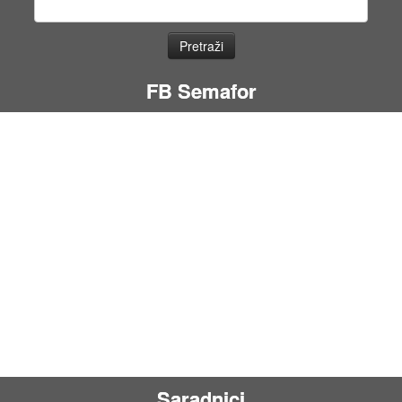
Pretraga
za:
FB Semafor
Saradnici