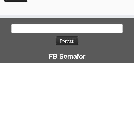
Pretraga
za:
FB Semafor